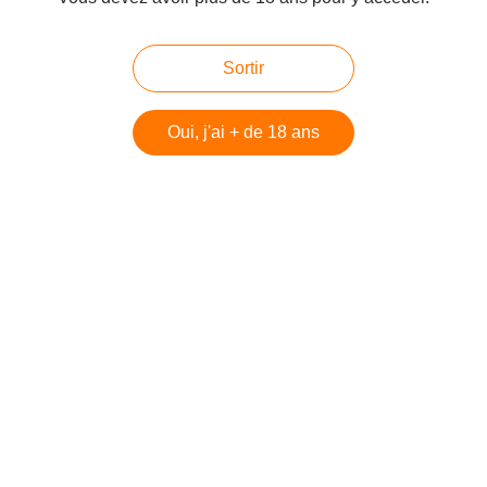
Sortir
Vous aimerez aussi
Kilchoman Sanaig - Cask Strength
Oui, j'ai + de 18 ans
Springbank 5 Years - 100% Proof
Ardbeg 8Y For Discussion