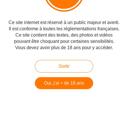
Clynelish 'The Ultimate' - Passion du Whisky
Ce site internet est réservé à un public majeur et averti.
The Ultimate est le bébé de Han et Maurice van Wees, il est
Il est conforme à toutes les réglementations françaises.
né en 1994. Au départ "van Wees" est une boutique située à
Ce site contient des textes, des photos et vidéos
Amersfoort, aux Pays-Bas. Celle-ci existe depuis 40 ans et
pouvant être choquant pour certaines sensibilités.
propose une ...
Vous devez avoir plus de 18 ans pour y accéder.
http://www.passionduwhisky.com/2016/09/clynelish-the-ultimate.html
Sortir
#Whisky
#En Ecosse
#Esprit d'indépendance
Partager
Oui, j'ai + de 18 ans
Vous aimerez aussi