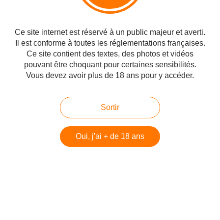
http://www.passionduwhisky.com/2018/08/port-charlotte-pc-9-an-ataireachd-ard.html
Ce site internet est réservé à un public majeur et averti.
Rencontre exceptionnelle avec Joanne Brown. - Passion du Whisky
Il est conforme à toutes les réglementations françaises.
Ce site contient des textes, des photos et vidéos
Voilà exactement pourquoi je tiens ce blog. Cela me
pouvant être choquant pour certaines sensibilités.
demande beaucoup de temps, un peu d'énergie, un
Vous devez avoir plus de 18 ans pour y accéder.
organisme qui assimile bien le malt... Non je déconne, je
n'abuse jamais... Quoi? C'est vrai! ...
Sortir
http://www.passionduwhisky.com/2016/06/rencontre-exceptionnelle-avec-joanne-brown.html
Oui, j'ai + de 18 ans
Bruichladdich ouvre le grand livre des secrets! - Passion du Whisky
Dans le dossier "Mais que contient vraiment votre whisky", la
distillerie Bruichladdich vient d'apporter sa contribution. Elle
en avait fait la promesse, c'est désormais chose faite pour
ces ...
http://www.passionduwhisky.com/2016/04/bruichladdich-ouvre-le-grand-livre-des-secrets.html