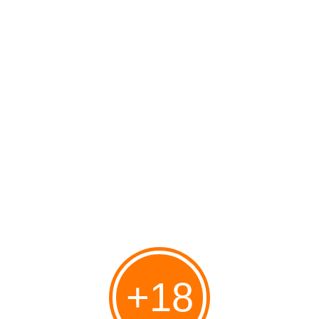
Bye.
Bruichladdich retour aux sources - Passion du Whisky
Vers une parfaite autonomie Parce que chez Bruichladdich
l'histoire ne s'achève pas sur une vision d'avenir
hypothétique, mais que l'histoire est en perpétuelle écriture,
vers un avenir plus ...
https://www.passionduwhisky.com/2019/04/bruichladdich-retour-aux-sources.html
Bruichladdich Distillery - Islay Single Malt Scotch Whisky
It started with our friend 'Demolition Dave' helping Duncan
McGillivray and his gang to demolish the old Inverleven
distillery - buying up all the old equipment for scrap and
loading it onto barges
+18
https://www.bruichladdich.com/