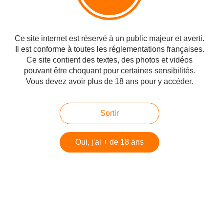
Belgian spirits awarded medals in Dinant: whisky, vodka, rum, gin, ...
L'histoire commence avec COSMIK et la vodka.En 2010,
Ce site internet est réservé à un public majeur et averti.
après avoir travaillé dans différents domaines tels que le
Il est conforme à toutes les réglementations françaises.
sport, l'art et l'administration, Thierry Van Renterghem
Ce site contient des textes, des photos et vidéos
décide de lancer sa prop...
pouvant être choquant pour certaines sensibilités.
https://wavedistil.be/en/
Vous devez avoir plus de 18 ans pour y accéder.
Wave Distil : Support officiel du blog
Sortir
#Les Infos
Partager
Oui, j'ai + de 18 ans
Vous aimerez aussi