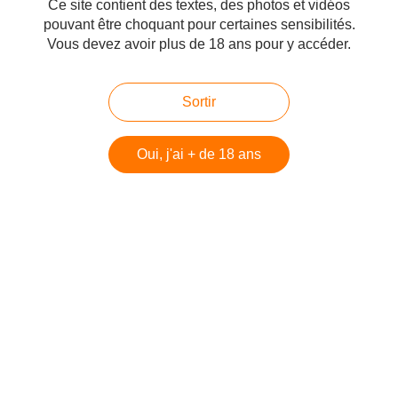
Toutefois la production, distillée trois fois utilise déjà l'eau de l'île,
Ce site contient des textes, des photos et vidéos
mais également un chai qui y est implanté, The Sea Cask Room.
pouvant être choquant pour certaines sensibilités.
Après une première maturation de minimum 4 ans en fûts de
Vous devez avoir plus de 18 ans pour y accéder.
bourbon de premier remplissage, le whiskey sera transféré dans
les fûts préalablement brûlés, expédiés par la mer, par la maison
Camus, afin de capter les arômes associés au Cognac durant
Sortir
une période de finition.
La lourde tâche d'assemblage est confiée à Patrick Léger, master
blender de la maison Camus.
Oui, j'ai + de 18 ans
Voilà, que dire ? Je vous souhaite de le découvrir, car j'ai été
agréablement surpris par ce whiskey, directement accessible,
dont la finition semble bien maîtrisée.
Un whiskey qui ne fera pas de croque en jambe à des whiskies
plus vieux, plus tout en fait... Mais qui est totalement dans la
lignée de ce qui se fait de très bon en Irlande pour le moment, ce
qui en fait un must have dans sa catégorie rapport qualité prix.
Lambay Irish Whiskey - Come with us and Explore an Odyssey of Oddities
https://www.lambaywhiskey.com/