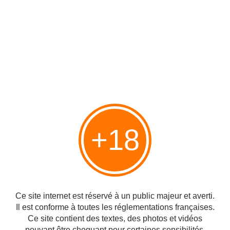
sécheresse amer que peut avoir le thé. Le feu de bois s'éteint et
laisse cette odeur, ce goût de bois brûlé. Peut-être un peu de
réglisse vers la toute fin.
Un whisky digne des très bons Ardmore, avec du caractère et
une bonne intégration de l'alcool.
Peut-être un peu plus franc sur la tourbe que la moyenne, surtout
en bouche, ce qui globalement est à son avantage.
C'est bon, c'est du plaisir immédiat pour un prix raisonnable, je
ne peux que recommander.
Asta Morris 'La genèse' avec Bert Bruyneel. - Passion du Whisky
+18
Par où commencer ? Bert Bruyneel débute dans le whisky
comme tout le monde, un peu par hasard, vers le milieu des
années '90. Mais comme pour nous tous, la morsure va être
profonde... Il va tâ...
http://www.passionduwhisky.com/2018/05/asta-morris-la-genese-with-bert-bruyneel.html
Ce site internet est réservé à un public majeur et averti.
Il est conforme à toutes les réglementations françaises.
#En Ecosse
#Esprit d'indépendance
#Whisky
Ce site contient des textes, des photos et vidéos
pouvant être choquant pour certaines sensibilités.