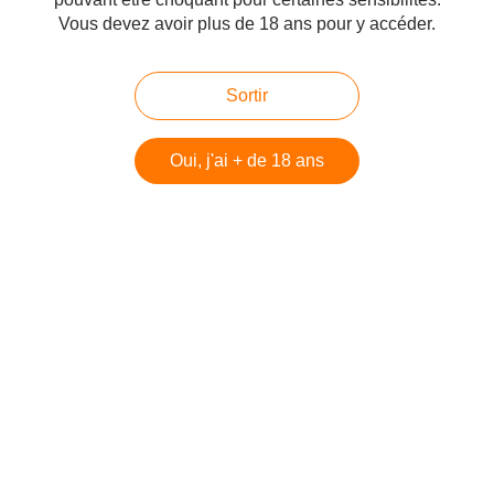
Partager
Vous devez avoir plus de 18 ans pour y accéder.
Sortir
Vous aimerez aussi
Oui, j'ai + de 18 ans
Kilchoman Sanaig - Cask Strength
Springbank 5 Years - 100% Proof
Ardbeg 8Y For Discussion