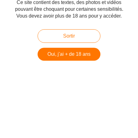
Ce site contient des textes, des photos et vidéos
http://www.passionduwhisky.com/2016/07/bowmore-21y-the-nectar-of-the-daily-drams.html
pouvant être choquant pour certaines sensibilités.
Vous devez avoir plus de 18 ans pour y accéder.
Ben Nevis The Nectar of The Daily Drams - Passion du Whisky
Ben Nevis 17Y The Nectar of the Daily Drams. 1996 / 2014
Sortir
Bourbon Cask. 49,3%. Nez : Le nez est plein de fraîcheur, il
délivre ses notes de beurre doux. J'y retrouve de la
mangue, de la banane verte
Oui, j'ai + de 18 ans
http://www.passionduwhisky.com/2017/05/ben-nevis-the-nectar-of-the-daily-dram.html
Glen Ord 14Y The Nectar of the Daily Drams - Passion du Whisky
Glen Ord The Nectar The Nectar of the Daily Drams
1997/2012, 54,2%. Nez : Très frais, des fruits frais bien
mûrs. Des esters, de la crème de vanille. Me fait penser au
style Glen Elgin, il est ...
http://www.passionduwhisky.com/2016/07/glen-ord-14y-the-nectar-of-the-daily-drams.html