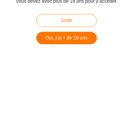
Vous devez avoir plus de 18 ans pour y accéder.
Parfois il arrive de se caler dans le divan, tout est silence, la
nuit est tombée depuis un moment déjà. La télévision diffuse
un programme sans intérêt, elle est allumée, mais le son est
Sortir
c...
http://www.passionduwhisky.com/2016/05/petite-degust-a-la-cool.html
Oui, j'ai + de 18 ans
Glendronach Peated: Notes comparées à l'ouverture et après aération. - Passion du Whisky
Je parlais dernièrement de cette première édition moderne
de Glendronach Peated. Je l'ai goûtée directement à
l'ouverture et j'en ai tiré certaines conclusions et
franchement j'étais resté...
http://www.passionduwhisky.com/2016/06/glendronach-peated-notes-comparees-a-l-ouverture-et-apres-aeration.html
#En Ecosse
#Whisky
Partager