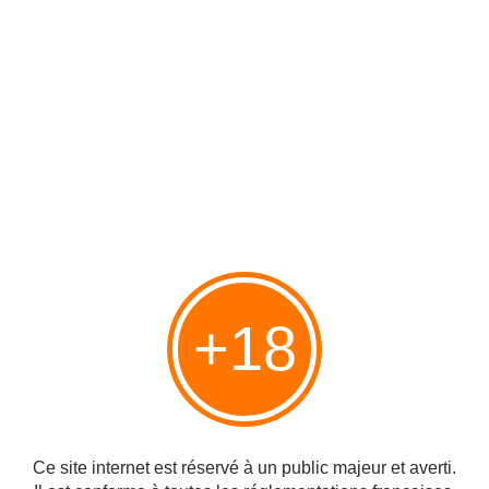
Glenury Royal, Glen Flager etc etc... Sait-on jamais.
Un fond de bonheur.
Port Ellen 30Y 1982/2012 Malt of Scotland. - Passion du Whisky
Là j'ai un peu de mal à décrire ce que je ressens au moment
de me verser un verre de ce Port Ellen. Port Ellen 30Y Malt
of Scotland 02-1982 / 04-/2012 Sherry Hogshead n°12017.
58,6%. Nez : Fum...
+18
http://sebwhisky.over-blog.com/2016/11/port-ellen-30y-1982/2012-malt-of-scotland.html
Linlithgow 1975 Signatory Vintage. - Passion du Whisky
Distillerie des Lowlands également connue sous le nom de
Ce site internet est réservé à un public majeur et averti.
St Magdalene, définitivement fermée depuis 1983,