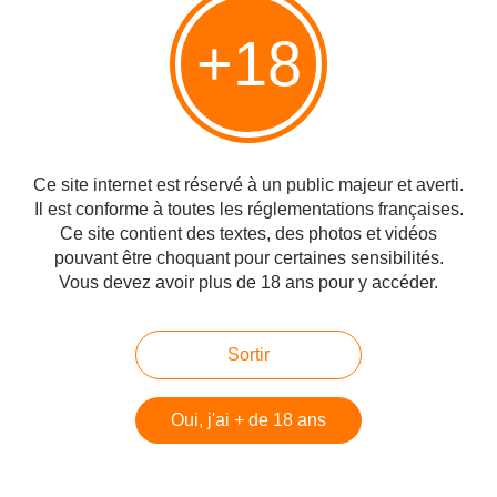
Notez qu'il est décliné en version Maple Cask Rye, c'est à dire fini
dans des fûts ayant étés utilisés par un producteur de sirop
+18
d'érable, dans le Vermont.
Vous pouvez trouver également sous l'appellation Hudson, un
Single Malt, produit de manière traditionnelle, avec une
maturation toujours en petits fûts de chêne américain.
Mais encore un mix de toute la production je dirais, avec le Four
Grain Bourbon, assemblage de maïs, de seigle, de blé et d'orge
Ce site internet est réservé à un public majeur et averti.
malté.
Il est conforme à toutes les réglementations françaises.
Ce site contient des textes, des photos et vidéos
Hudson Baby Bourbon - Passion du Whisky
pouvant être choquant pour certaines sensibilités.
Vous devez avoir plus de 18 ans pour y accéder.
Hudson Baby Bourbon - 100% New-York Corn. Batch 25-
2019. 46%. Nez : C'est beaucoup plus frais et équilibré que
ce à quoi je m'attendais. Sur un mélange maïs, cannelle.
Sortir
Donne la sensation d'une...
http://www.passionduwhisky.com/2019/06/hudson-baby-bourbon.html
Oui, j'ai + de 18 ans
#Spiritueux & Co