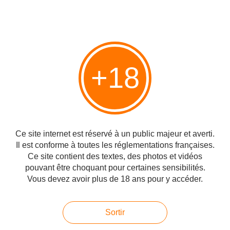
Bouche:
Belle attaque sèche mais harmonieuse, notes végétale,
banane grillée, caramel au beurre salé, fruits tropicaux.
Finale:
Souple et longue.
En résumé, un grand classique trop souvent boudé alors qu'il
mérite une attention bienveillante !
+18
#Le Rum
Partager
Ce site internet est réservé à un public majeur et averti.
Il est conforme à toutes les réglementations françaises.
Ce site contient des textes, des photos et vidéos
Vous aimerez aussi
pouvant être choquant pour certaines sensibilités.
Vous devez avoir plus de 18 ans pour y accéder.
Lluidas Vale / L'autre nom de Worthy
Park
Sortir