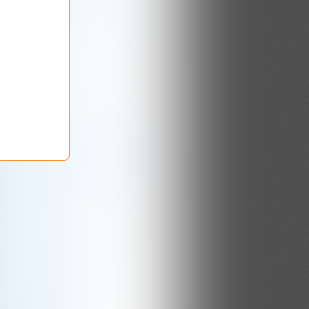
 En Balade
(46)
mme Des Dégustations
(43)
s
(40)
 & Legends
(30)
eux & Co
(27)
rbon
(24)
d (rhum-Rum-Ron)
(20)
Aux Passionnés
(19)
18)
- Armagnac - Calvados
(17)
e Sur Le Whisky?
(14)
appa - Etc...
(13)
lent De Nous
(8)
e
(5)
és Professionnelles
(3)
mmes Nous ?
(3)
s Partenaires
(1)
 Bibliothèque
(1)