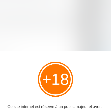
portail
SUIVE
très maîtrisé. Un bouquet de lys, suivi d'un seau
r un Glenfarclas, mais c'est bon. Deux gouttes
 lot d'épices, de vanille et le rendre beaucoup
CATÉG
Whisky
 à pain.
En Ecos
Esprit 
+18
Irlande
Le Rum
Le Rhu
Grain(s
Oldies 
Une Pag
m Bell
.
Ce site internet est réservé à un public majeur et averti.