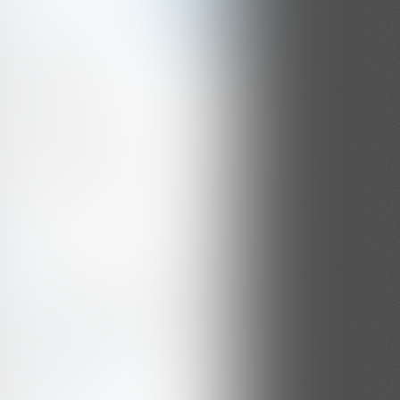
ON DU WHISKY
res, dégustations et
nts. Venez partager notre
 pour les spiritueux.
POS
né par l'univers des spiritueux,
culier le whisky, je suis devenu
ur du blog Passion du Whisky et
ant indépendant.
profil de
Seb.whisky
sur le