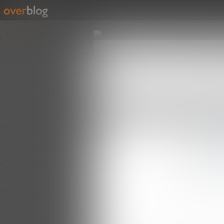
ACCUEIL
WHISKY
ESPRIT D
LES SÉLECTIONS BOTTLES & LEGEND
EN 
GLEN
Rédigé par Seb.wh