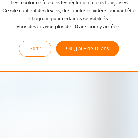
Le Blog
Il est conforme à toutes les réglementations françaises.
Progra
Ce site contient des textes, des photos et vidéos pouvant être
Les Info
choquant pour certaines sensibilités.
Bottles
Repost
0
Vous devez avoir plus de 18 ans pour y accéder.
Spiritu
Le Bou
Blende
Sortir
Oui, j'ai + de 18 ans
Parole 
Le Ron
(
Cognac 
Que Dir
Gin - Gr
Ardbeg 8Y For
Wolfburn
Ils Par
 5
Discussion
Langskip
En Lign
%
Activit
Qui So
Caviste
Dans La