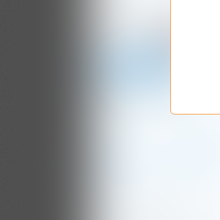
PARTAGER CET ARTICLE
S'inscrire à la newsletter
Vous aimerez aussi :
Kilchoman
Springbank
Sanaig - Cask
Years - 100
Strength
Proof