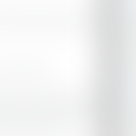
t je pourrai passer à autre chose que mes
PASSI
nnent des whiskies agréables, que j'ai goûté
Rencont
événeme
passion
.s. 60% cask strength.
À PRO
n présent, un peu brûlé, lié à la méthode de
Passion
e. Le sherry. Un côté très floral que je ne
en parti
'alcool ne se laisse pas remarquer. Pêche et cola.
rédacte
i ajouter un peu d'eau, ce qui lui permet de
consult
 classique de cette grande maison.
Voir le 