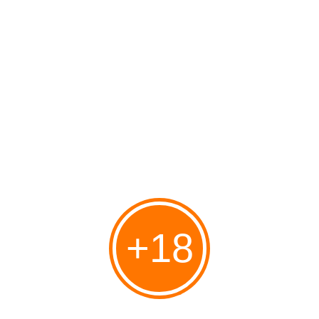
Bouche 
: 
Quelle élégance, quelle douceur. C'est doux et c'est fin, ça glisse 
et les arômes arrivent avec douceur. Le profil nez et bouche est 
totalement différent, sensation d'avoir un truc costaud au nez et 
en fait c'est doux en bouche. Ça se laisse boire trop facilement ... 
les 53.5 sont comme de l'eau ... les arômes sont bien puissants 
... un petit peu astringent mais juste pour lui donner du caractère.
Finale :
La finale est longue et douce ... fruitée ( mangue ) d'une part .... 
très beurrée ... et un peu épicée.
Grandiose !!!!!
+18
That Boutique Y RUM COMPANY - Diamond distillery - Passion du Whisky
Port Mourant batch 2 Dégustation That boutique spéciale
Guyana 😋 That boutique embouteilleur UK avec des
étiquettes réalisées à la main avec des notions comics. La