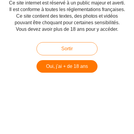
Ce site internet est réservé à un public majeur et averti.
distillerie en question ...
Il est conforme à toutes les réglementations françaises.
http://www.passionduwhisky.com/2020/01/that-boutique-diamond-distillere-port-mourant-batch-2.html
Ce site contient des textes, des photos et vidéos
pouvant être choquant pour certaines sensibilités.
Vous devez avoir plus de 18 ans pour y accéder.
#Le Rum
Partager
Sortir
Oui, j'ai + de 18 ans
Vous aimerez aussi
Lluidas Vale / L'autre nom de Worthy
Park
Enmore 2002 'Silver Seal'