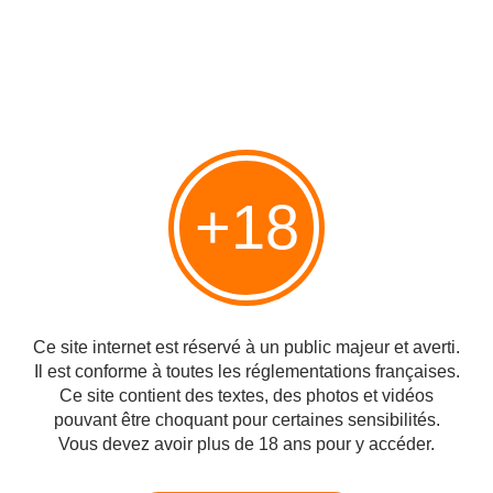
version, même si ça reste bon. Trop jeune, trop vif pour lui
imposer ce degré d'alcool. A tester, la version à 46%.
Redbreast 21Y - Passion du Whisky
Redbreast 21Y Single Pot Still Irish Whiskey 46%. Nez :
C'est top ! Pomme caramel, sirop de grenade, biscuits.
Vraiment une réussite que ce nez. Cela transporte de
l'émotion, de la douceur et de la
+18
http://sebwhisky.over-blog.com/2017/01/redbreast-21y.html
#Irlande et dans le monde
#Whisky
Partager
Ce site internet est réservé à un public majeur et averti.
Il est conforme à toutes les réglementations françaises.
Ce site contient des textes, des photos et vidéos
pouvant être choquant pour certaines sensibilités.
Vous devez avoir plus de 18 ans pour y accéder.
Vous aimerez aussi