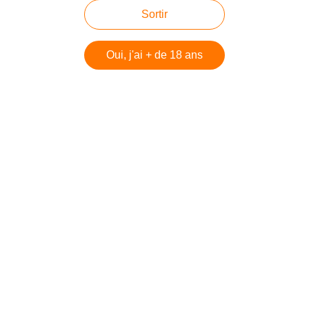
Sortir
Irish Single Malt by Bottles and
Legends : La tourbe irlandaise
Oui, j'ai + de 18 ans
Belgian Owl - Nouveau coeur de
gamme
Waterford - Cuvée Koffi
Wave Distil - Marcus 12Y